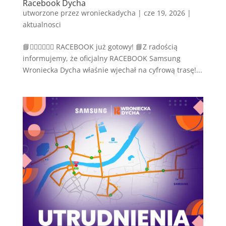
Racebook Dycha
utworzone przez
wronieckadycha
|
cze 19, 2026
|
aktualnosci
📘🏊‍♂️🚴‍♀️🏃‍♂️ RACEBOOK już gotowy! 📘Z radością
informujemy, że oficjalny RACEBOOK Samsung
Wroniecka Dycha właśnie wjechał na cyfrową trasę!...