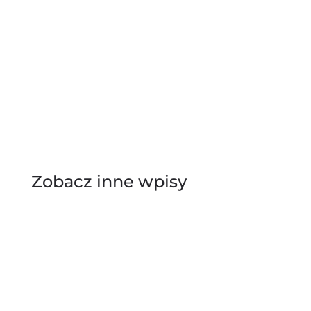
https://plus-
timing.pl/zgloszenia/wroniecka_dycha-2026
Zobacz inne wpisy