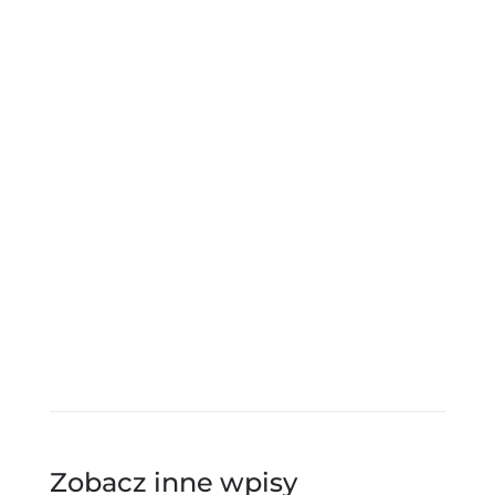
przyłożył nawet jedną, jedyną cegiełkę –
chcielibyśmy jeszcze raz jako organizatorzy
przekazać ogromne słowa podziękowania!!!!
Z pozdrowieniami i do zobaczenia za rok…
już miejmy nadzieję w całkowicie
normalnych czasach!
Członkowie Wronieckiego Klubu Biegacza
Zobacz inne wpisy