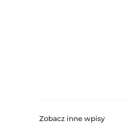
https://plus-timing.pl/zgloszenia/wron
Wszystko odbędzie się we Wronkach, w 
zarówno dla biegaczy, jak i tych co wol
Lecz to nie koniec atrakcji, ponieważ po
pamiątką wydarzenia ale także koszulk
Zarezerwujcie więc
termin 16.06 godz.
biega
Zobacz inne wpisy